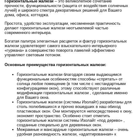
Горизонтальные жалюзи
– это великолепное сочетание
прочности, функциональности (защита от воздействия солнечных
лучей) и широкого спектра декоративных решений для Вашего
дома, офиса, коттеджа.
Простота, удобство эксплуатации, несомненная практичность
делают горизонтальные жалюзи неотъемлемой частью
современного интерьера.
Богатая палитра элегантных расцветок и фактур горизонтальных
жалюзи удовлетворят самого взыскательного интерьерного
«гурмана» а совершенство поворота ламелей эффективно
управляют световым потоком.
Основные преимущества горизонтальных жалюзи:
Горизонтальные жалюзи благодаря своим выдающимся
функциональным особенностям способны «спрятать» от
солнца любое помещение (в том числе с нестандартными
конфигурациями окон), этому способствуют различные
модификации горизонтальных жалюзи , сделанные именно
для Вашего окна.
Горизонтальные жалюзи (системы Изолайт) разработаны для
столь полюбившихся и прочно вошедших в наш обиход
пластиковых окон. Они монтируются непосредственно к окну,
экономят пространство. Особенно стоит отметить
горизонтальные жалюзи системы Изолайт «под дерево» ,
созданные специально для деревянных окон.
Межрамные и мансардные горизонтальные жалюзи – очень
удобная разновидность жалюзи, «адаптированная» к